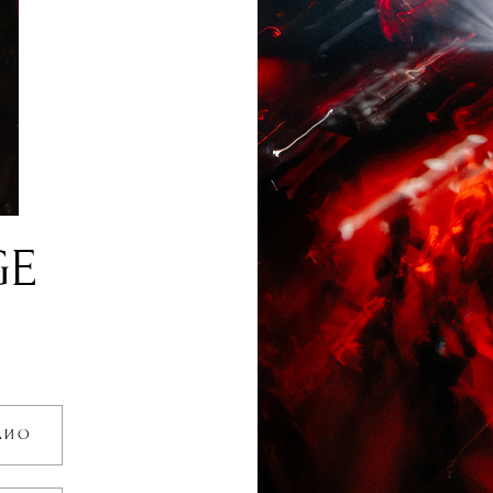
GE
ОЛИО