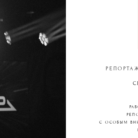
РЕПОРТА
С
РА
РЕП
С ОСОБЫМ ВН