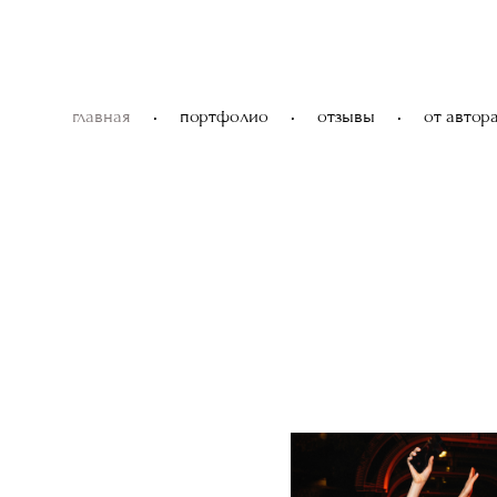
главная
•
портфолио
•
отзывы
•
от автор